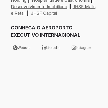
Holding
||
Hospitalidade e Gastronomia
||
Desenvolvimento Imobiliário
||
JHSF Malls
e Retail
||
JHSF Capital
CONHEÇA O AEROPORTO
EXECUTIVO INTERNACIONAL
Website
LinkedIn
Instagram