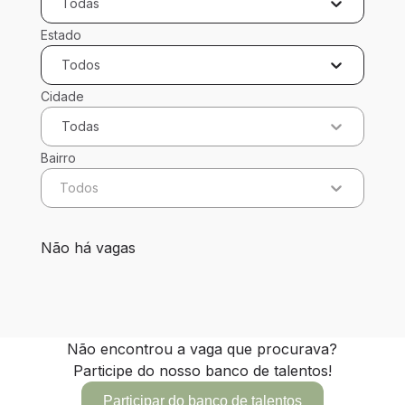
Todas
Estado
Todos
Cidade
Todas
Bairro
Todos
0 vagas encontradas para 0 filtros aplicados
Não há vagas
Não encontrou a vaga que procurava?
Participe do nosso banco de talentos!
Participar do banco de talentos